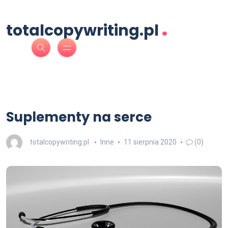
.
totalcopywriting.pl
Suplementy na serce
totalcopywriting.pl
Inne
11 sierpnia 2020
(0)