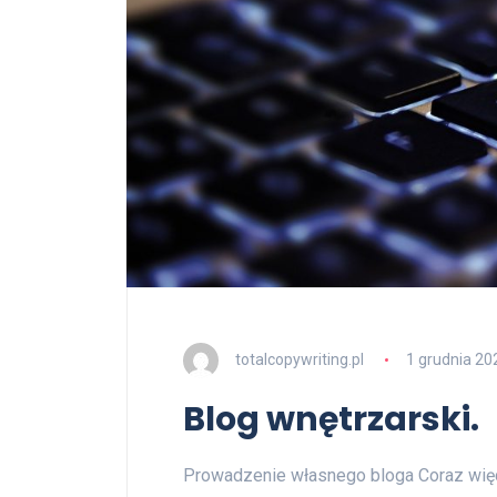
totalcopywriting.pl
1 grudnia 20
Blog wnętrzarski.
Prowadzenie własnego bloga Coraz więce