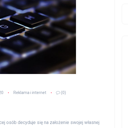
20
Reklama i internet
(0)
j osób decyduje się na założenie swojej własnej