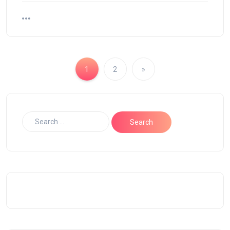
1
2
»