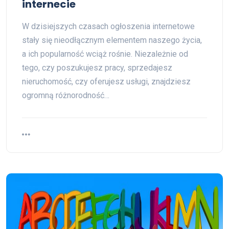
internecie
W dzisiejszych czasach ogłoszenia internetowe
stały się nieodłącznym elementem naszego życia,
a ich popularność wciąż rośnie. Niezależnie od
tego, czy poszukujesz pracy, sprzedajesz
nieruchomość, czy oferujesz usługi, znajdziesz
ogromną różnorodność…