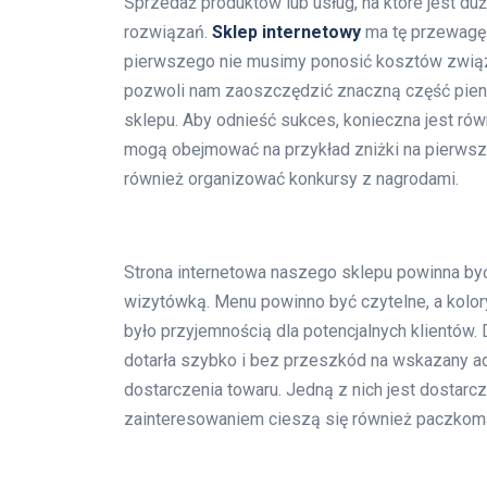
Sprzedaż produktów lub usług, na które jest du
rozwiązań.
Sklep internetowy
ma tę przewagę 
pierwszego nie musimy ponosić kosztów związ
pozwoli nam zaoszczędzić znaczną część pie
sklepu. Aby odnieść sukces, konieczna jest rów
mogą obejmować na przykład zniżki na pierwsze 
również organizować konkursy z nagrodami.
Strona internetowa naszego sklepu powinna być
wizytówką. Menu powinno być czytelne, a kolo
było przyjemnością dla potencjalnych klientów.
dotarła szybko i bez przeszkód na wskazany a
dostarczenia towaru. Jedną z nich jest dostar
zainteresowaniem cieszą się również paczkoma