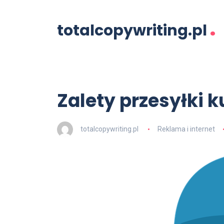
.
totalcopywriting.pl
Zalety przesyłki k
totalcopywriting.pl
Reklama i internet