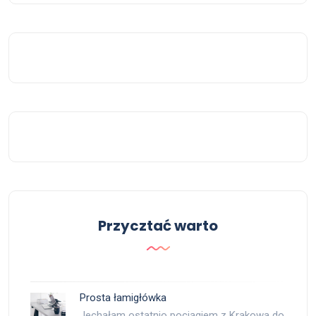
Przycztać warto
Prosta łamigłówka
Jechałam ostatnio pociągiem z Krakowa do