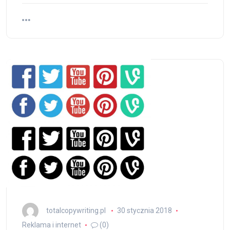
totalcopywriting.pl
30 stycznia 2018
Reklama i internet
(0)