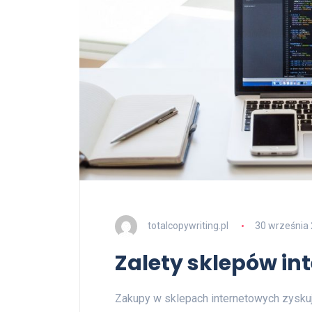
totalcopywriting.pl
30 września
Zalety sklepów i
Zakupy w sklepach internetowych zyskuj