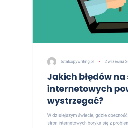
totalcopywriting.pl
2 września 
Jakich błędów na
internetowych po
wystrzegać?
W dzisiejszym świecie, gdzie obecność 
stron internetowych boryka się z probl