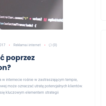
2017
Reklama i internet
(0)
ć poprzez
on?
a w internecie rośnie w zastraszającym tempie,
owej może oznaczać utratę potencjalnych klientów.
e się kluczowym elementem strategii