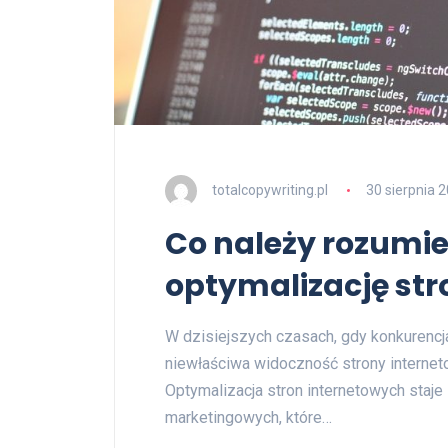
totalcopywriting.pl
30 sierpnia 
Co należy rozumie
optymalizację str
W dzisiejszych czasach, gdy konkurencj
niewłaściwa widoczność strony internet
Optymalizacja stron internetowych staj
marketingowych, które…